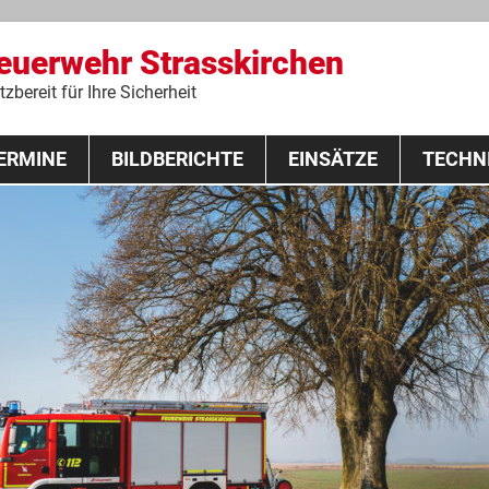
Feuerwehr Strasskirchen
zbereit für Ihre Sicherheit
Zum
ERMINE
BILDBERICHTE
Inhalt
EINSÄTZE
TECHN
springen
 Lehrgang 2020
Fahrzeuge
Ausrüstung
Schutzausrü