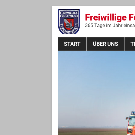
Freiwillige 
365 Tage im Jahr einsat
START
ÜBER UNS
T
Aktive Mannschaft
THL
Führungskräfte
Feuerwehrverein
Jugendgruppe
Absturzsicherungsgruppe
Historie