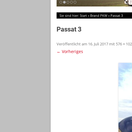
Sie sind hier:
Start
»
Brand PKW
»
Passat 3
Passat 3
Veröffentlicht am
16. Juli 2017
mit
576 × 10
← Vorheriges