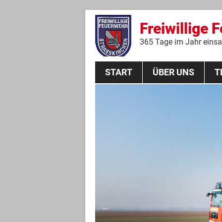
Freiwillige 
365 Tage im Jahr einsat
START
ÜBER UNS
T
Aktive Mannschaft
THL
Führungskräfte
Feuerwehrverein
Jugendgruppe
Absturzsicherungsgruppe
Historie