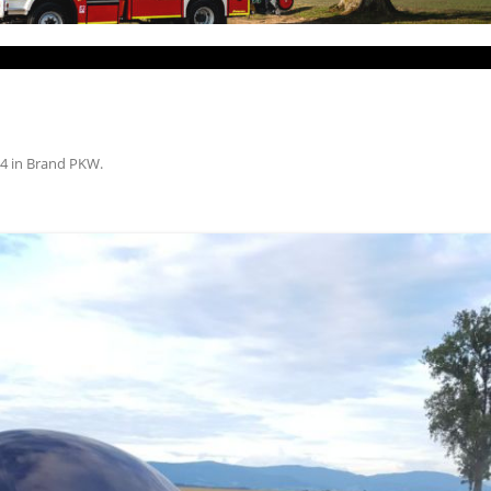
24
in
Brand PKW
.