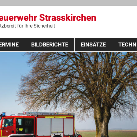
Feuerwehr Strasskirchen
zbereit für Ihre Sicherheit
Zum
ERMINE
BILDBERICHTE
Inhalt
EINSÄTZE
TECHN
springen
 Lehrgang 2020
Fahrzeuge
Ausrüstung
Schutzausrü