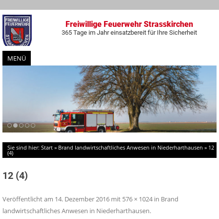
Freiwillige Feuerwehr Strasskirchen
365 Tage im Jahr einsatzbereit für Ihre Sicherheit
MENÜ
Zum
Inhalt
springen
Sie sind hier:
Start
»
Brand landwirtschaftliches Anwesen in Niederharthausen
»
12
(4)
12 (4)
Veröffentlicht am
14. Dezember 2016
mit
576 × 1024
in
Brand
landwirtschaftliches Anwesen in Niederharthausen
.