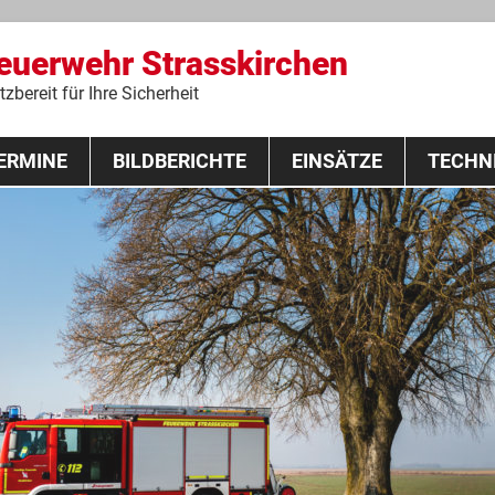
Feuerwehr Strasskirchen
zbereit für Ihre Sicherheit
Zum
ERMINE
BILDBERICHTE
Inhalt
EINSÄTZE
TECHN
springen
 Lehrgang 2020
Fahrzeuge
Ausrüstung
Schutzausrü