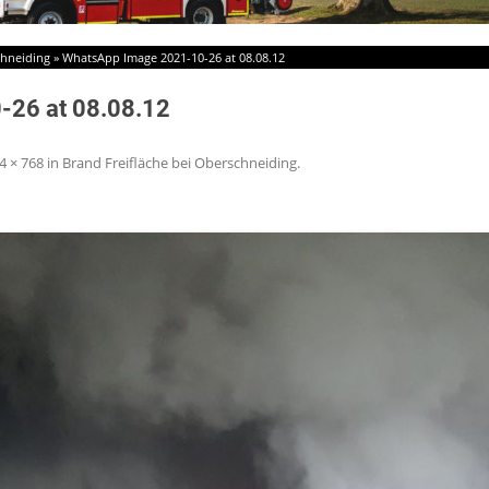
chneiding
»
WhatsApp Image 2021-10-26 at 08.08.12
-26 at 08.08.12
4 × 768
in
Brand Freifläche bei Oberschneiding
.