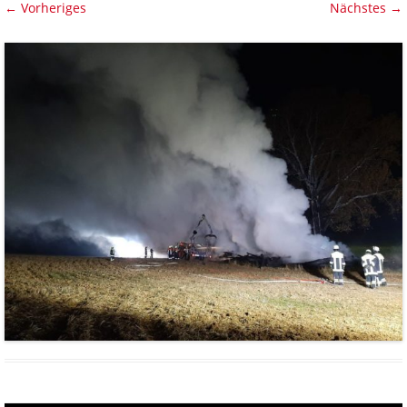
← Vorheriges
Nächstes →