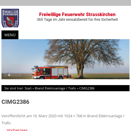
Freiwillige Feuerwehr Strasskirchen
365 Tage im Jahr einsatzbereit für Ihre Sicherheit
MENÜ
Zum
Inhalt
springen
Sie sind hier:
Start
»
Brand Elektroanlage / Trafo
»
CIMG2386
CIMG2386
Veröffentlicht am
16. März 2020
mit
1024 × 768
in
Brand Elektroanlage /
Trafo
.
← Vorheriges