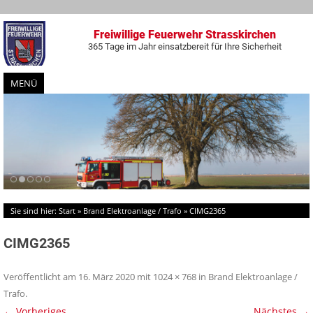
Freiwillige Feuerwehr Strasskirchen
365 Tage im Jahr einsatzbereit für Ihre Sicherheit
MENÜ
Zum
Inhalt
springen
Sie sind hier:
Start
»
Brand Elektroanlage / Trafo
»
CIMG2365
CIMG2365
Veröffentlicht am
16. März 2020
mit
1024 × 768
in
Brand Elektroanlage /
Trafo
.
← Vorheriges
Nächstes →