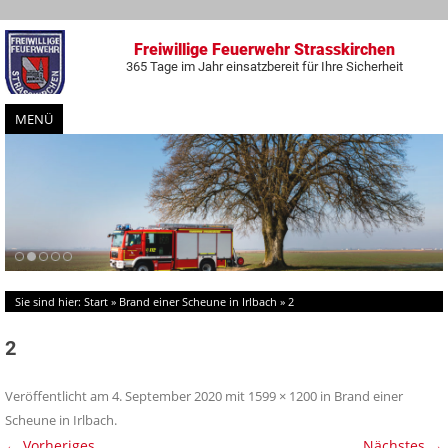
Freiwillige Feuerwehr Strasskirchen
365 Tage im Jahr einsatzbereit für Ihre Sicherheit
MENÜ
Zum
Inhalt
springen
Sie sind hier:
Start
»
Brand einer Scheune in Irlbach
»
2
2
Veröffentlicht am
4. September 2020
mit
1599 × 1200
in
Brand einer
Scheune in Irlbach
.
← Vorheriges
Nächstes →