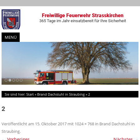
Freiwillige Feuerwehr Strasskirchen
365 Tage im Jahr einsatzbereit für Ihre Sicherheit
MENÜ
Zum
Inhalt
springen
Sie sind hier:
Start
»
Brand Dachstuhl in Straubing
»
2
2
Veröffentlicht am
15. Oktober 2017
mit
1024 × 768
in
Brand Dachstuhl in
Straubing
.
← Vorheriges
Nächstes →