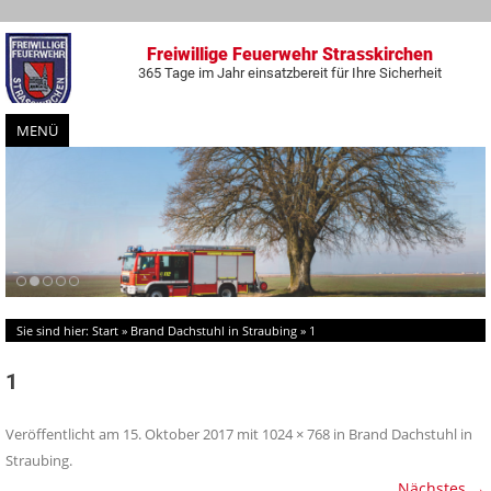
Freiwillige Feuerwehr Strasskirchen
365 Tage im Jahr einsatzbereit für Ihre Sicherheit
MENÜ
Zum
Inhalt
springen
Sie sind hier:
Start
»
Brand Dachstuhl in Straubing
»
1
1
Veröffentlicht am
15. Oktober 2017
mit
1024 × 768
in
Brand Dachstuhl in
Straubing
.
Nächstes →