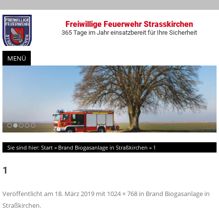
Freiwillige Feuerwehr Strasskirchen
365 Tage im Jahr einsatzbereit für Ihre Sicherheit
MENÜ
Zum
Inhalt
springen
Sie sind hier:
Start
»
Brand Biogasanlage in Straßkirchen
»
1
1
Veröffentlicht am
18. März 2019
mit
1024 × 768
in
Brand Biogasanlage in
Straßkirchen
.