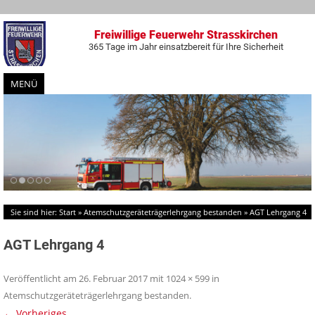
Freiwillige Feuerwehr Strasskirchen
365 Tage im Jahr einsatzbereit für Ihre Sicherheit
MENÜ
Zum
Inhalt
springen
Sie sind hier:
Start
»
Atemschutzgeräteträgerlehrgang bestanden
»
AGT Lehrgang 4
AGT Lehrgang 4
Veröffentlicht am
26. Februar 2017
mit
1024 × 599
in
Atemschutzgeräteträgerlehrgang bestanden
.
← Vorheriges