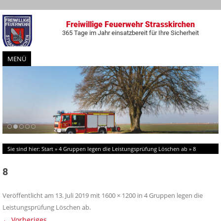
Freiwillige Feuerwehr Strasskirchen
365 Tage im Jahr einsatzbereit für Ihre Sicherheit
MENÜ
Zum
Inhalt
springen
Sie sind hier:
Start
»
4 Gruppen legen die Leistungsprüfung Löschen ab
»
8
8
Veröffentlicht am
13. Juli 2019
mit
1600 × 1200
in
4 Gruppen legen die
Leistungsprüfung Löschen ab
.
← Vorheriges