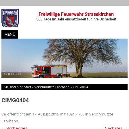
Freiwillige Feuerwehr Strasskirchen
365 Tage im Jahr einsatzbereit für Ihre Sicherheit
MENÜ
Zum
Inhalt
springen
Sie sind hier:
Start
»
Verschmutzte Fahrbahn
»
CIMG0404
CIMG0404
Veröffentlicht am
17. August 2015
mit
1024 × 768
in
Verschmutzte
Fahrbahn
.
← Vorheriges
Nächstes →