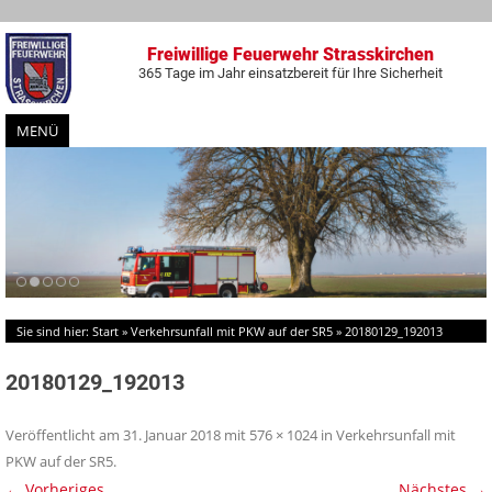
Freiwillige Feuerwehr Strasskirchen
365 Tage im Jahr einsatzbereit für Ihre Sicherheit
MENÜ
Zum
Inhalt
springen
Sie sind hier:
Start
»
Verkehrsunfall mit PKW auf der SR5
»
20180129_192013
20180129_192013
Veröffentlicht am
31. Januar 2018
mit
576 × 1024
in
Verkehrsunfall mit
PKW auf der SR5
.
← Vorheriges
Nächstes →