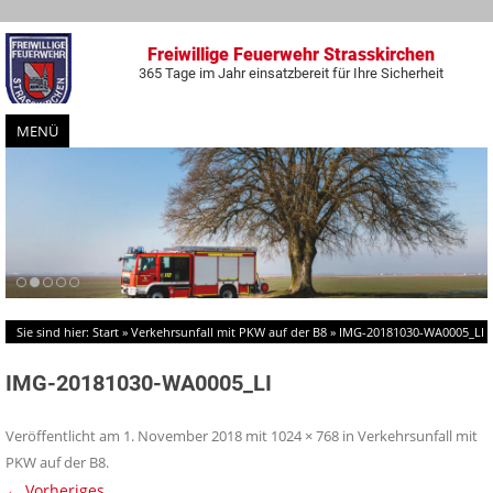
Freiwillige Feuerwehr Strasskirchen
365 Tage im Jahr einsatzbereit für Ihre Sicherheit
MENÜ
Zum
Inhalt
springen
Sie sind hier:
Start
»
Verkehrsunfall mit PKW auf der B8
»
IMG-20181030-WA0005_LI
IMG-20181030-WA0005_LI
Veröffentlicht am
1. November 2018
mit
1024 × 768
in
Verkehrsunfall mit
PKW auf der B8
.
← Vorheriges