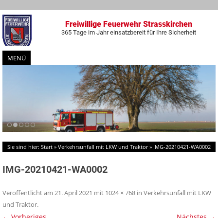
Freiwillige Feuerwehr Strasskirchen
365 Tage im Jahr einsatzbereit für Ihre Sicherheit
MENÜ
Zum
Inhalt
springen
Sie sind hier:
Start
»
Verkehrsunfall mit LKW und Traktor
»
IMG-20210421-WA0002
IMG-20210421-WA0002
Veröffentlicht am
21. April 2021
mit
1024 × 768
in
Verkehrsunfall mit LKW
und Traktor
.
← Vorheriges
Nächstes →