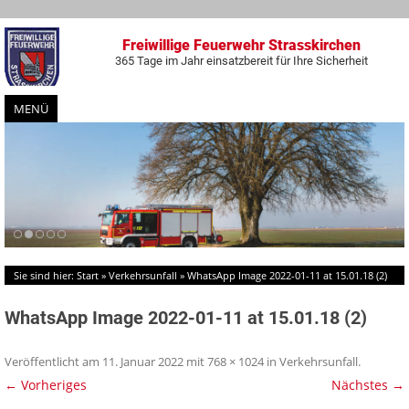
Freiwillige Feuerwehr Strasskirchen
365 Tage im Jahr einsatzbereit für Ihre Sicherheit
MENÜ
Zum
Inhalt
springen
Sie sind hier:
Start
»
Verkehrsunfall
»
WhatsApp Image 2022-01-11 at 15.01.18 (2)
WhatsApp Image 2022-01-11 at 15.01.18 (2)
Veröffentlicht am
11. Januar 2022
mit
768 × 1024
in
Verkehrsunfall
.
← Vorheriges
Nächstes →