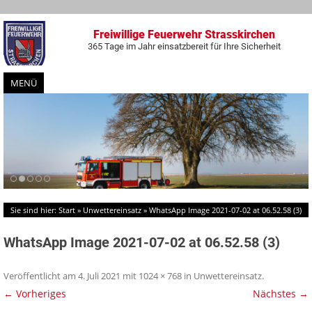
Freiwillige Feuerwehr Strasskirchen
365 Tage im Jahr einsatzbereit für Ihre Sicherheit
MENÜ
Zum
Inhalt
springen
Sie sind hier:
Start
»
Unwettereinsatz
»
WhatsApp Image 2021-07-02 at 06.52.58 (3)
WhatsApp Image 2021-07-02 at 06.52.58 (3)
Veröffentlicht am
4. Juli 2021
mit
1024 × 768
in
Unwettereinsatz
.
← Vorheriges
Nächstes →