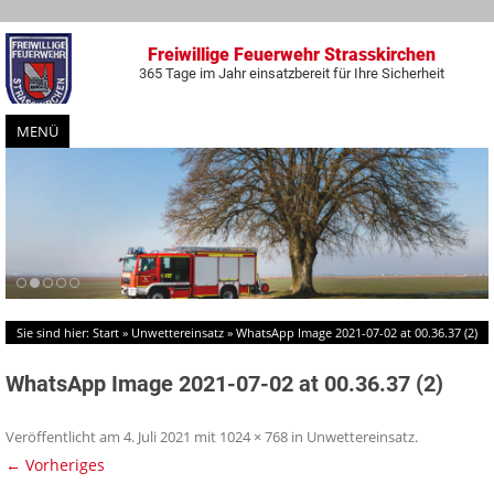
Freiwillige Feuerwehr Strasskirchen
365 Tage im Jahr einsatzbereit für Ihre Sicherheit
MENÜ
Zum
Inhalt
springen
Sie sind hier:
Start
»
Unwettereinsatz
»
WhatsApp Image 2021-07-02 at 00.36.37 (2)
WhatsApp Image 2021-07-02 at 00.36.37 (2)
Veröffentlicht am
4. Juli 2021
mit
1024 × 768
in
Unwettereinsatz
.
← Vorheriges