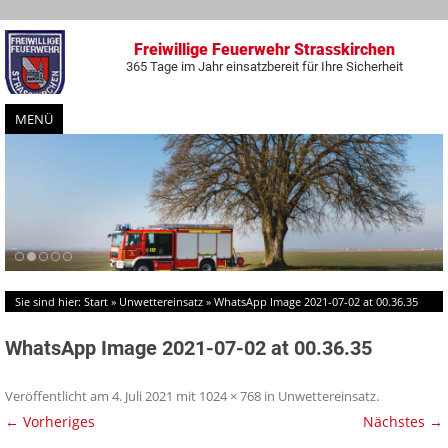
Freiwillige Feuerwehr Strasskirchen
365 Tage im Jahr einsatzbereit für Ihre Sicherheit
MENÜ
Zum
Inhalt
springen
Sie sind hier:
Start
»
Unwettereinsatz
»
WhatsApp Image 2021-07-02 at 00.36.35
WhatsApp Image 2021-07-02 at 00.36.35
Veröffentlicht am
4. Juli 2021
mit
1024 × 768
in
Unwettereinsatz
.
← Vorheriges
Nächstes →