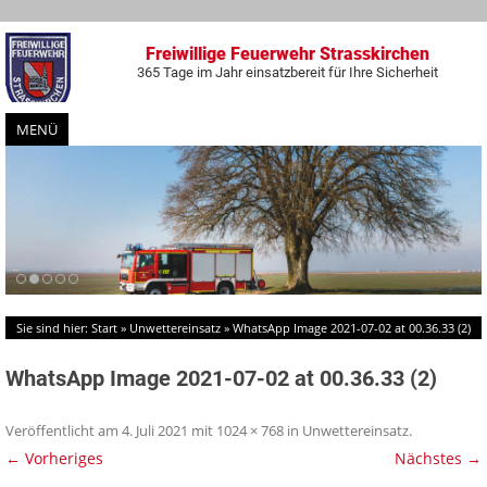
Freiwillige Feuerwehr Strasskirchen
365 Tage im Jahr einsatzbereit für Ihre Sicherheit
MENÜ
Zum
Inhalt
springen
Sie sind hier:
Start
»
Unwettereinsatz
»
WhatsApp Image 2021-07-02 at 00.36.33 (2)
WhatsApp Image 2021-07-02 at 00.36.33 (2)
Veröffentlicht am
4. Juli 2021
mit
1024 × 768
in
Unwettereinsatz
.
← Vorheriges
Nächstes →