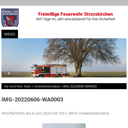
Freiwillige Feuerwehr Strasskirchen
365 Tage im Jahr einsatzbereit für Ihre Sicherheit
MENÜ
Zum
Inhalt
springen
Sie sind hier:
Start
»
Unwettereinsätze
»
IMG-20220606-WA0003
IMG-20220606-WA0003
Veröffentlicht am
6. Juni 2022
mit
150 × 200
in
Unwettereinsätze
.