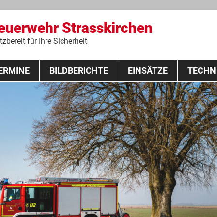
Feuerwehr Strasskirchen
zbereit für Ihre Sicherheit
Zum
ERMINE
BILDBERICHTE
Inhalt
EINSÄTZE
TECHN
springen
 Lehrgang 2020
Fahrzeuge
Ausrüstung
Schutzausrü