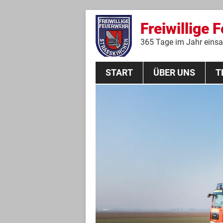
Freiwillige 
365 Tage im Jahr einsat
START
ÜBER UNS
T
Aktive Mannschaft
THL
Führungskräfte
Feuerwehrverein
Jugendgruppe
Absturzsicherungsgruppe
Historie