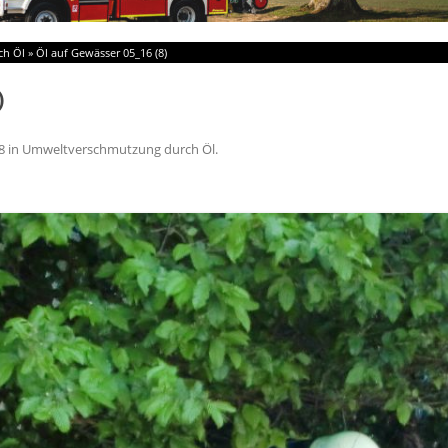
ch Öl
»
Öl auf Gewässer 05_16 (8)
)
8
in
Umweltverschmutzung durch Öl
.