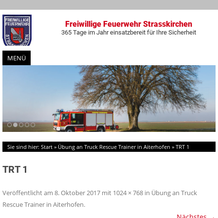
Freiwillige Feuerwehr Strasskirchen
365 Tage im Jahr einsatzbereit für Ihre Sicherheit
MENÜ
Zum
Inhalt
springen
Sie sind hier:
Start
»
Übung an Truck Rescue Trainer in Aiterhofen
»
TRT 1
TRT 1
Veröffentlicht am
8. Oktober 2017
mit
1024 × 768
in
Übung an Truck
Rescue Trainer in Aiterhofen
.
Nächstes →