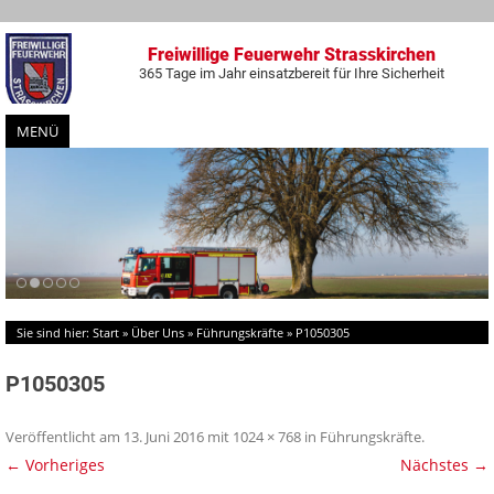
Freiwillige Feuerwehr Strasskirchen
365 Tage im Jahr einsatzbereit für Ihre Sicherheit
MENÜ
Zum
Inhalt
springen
Sie sind hier:
Start
»
Über Uns
»
Führungskräfte
»
P1050305
P1050305
Veröffentlicht am
13. Juni 2016
mit
1024 × 768
in
Führungskräfte
.
← Vorheriges
Nächstes →