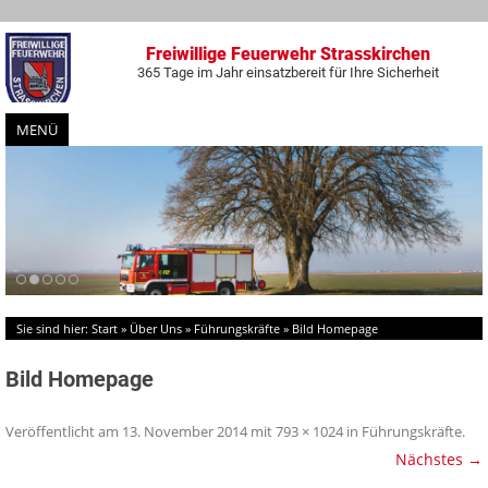
Freiwillige Feuerwehr Strasskirchen
365 Tage im Jahr einsatzbereit für Ihre Sicherheit
MENÜ
Zum
Inhalt
springen
Sie sind hier:
Start
»
Über Uns
»
Führungskräfte
»
Bild Homepage
Bild Homepage
Veröffentlicht am
13. November 2014
mit
793 × 1024
in
Führungskräfte
.
Nächstes →