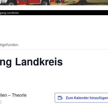
gang Landkreis
attgefunden.
ng Landkreis
llen – Theorie
Zum Kalender hinzufüge
: