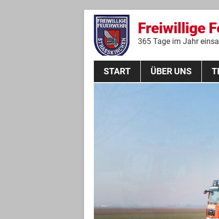
Freiwillige 
365 Tage im Jahr einsat
START
ÜBER UNS
T
Aktive Mannschaft
THL
Führungskräfte
Feuerwehrverein
Jugendgruppe
Absturzsicherungsgruppe
Historie