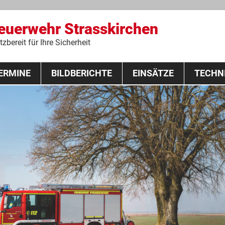
Feuerwehr Strasskirchen
zbereit für Ihre Sicherheit
Zum
ERMINE
BILDBERICHTE
Inhalt
EINSÄTZE
TECHN
springen
 Lehrgang 2020
Fahrzeuge
Ausrüstung
Schutzausrü