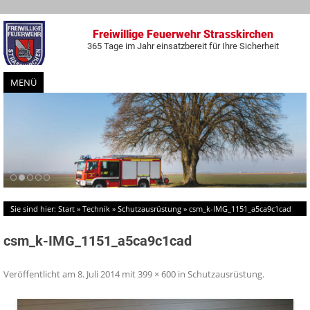
Freiwillige Feuerwehr Strasskirchen
365 Tage im Jahr einsatzbereit für Ihre Sicherheit
MENÜ
Zum
Inhalt
springen
Sie sind hier:
Start
»
Technik
»
Schutzausrüstung
»
csm_k-IMG_1151_a5ca9c1cad
csm_k-IMG_1151_a5ca9c1cad
Veröffentlicht am
8. Juli 2014
mit
399 × 600
in
Schutzausrüstung
.