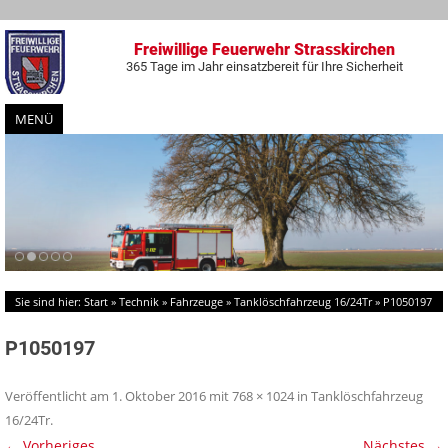
Freiwillige Feuerwehr Strasskirchen
365 Tage im Jahr einsatzbereit für Ihre Sicherheit
MENÜ
Zum
Inhalt
springen
Sie sind hier:
Start
»
Technik
»
Fahrzeuge
»
Tanklöschfahrzeug 16/24Tr
»
P1050197
P1050197
Veröffentlicht am
1. Oktober 2016
mit
768 × 1024
in
Tanklöschfahrzeug
16/24Tr
.
← Vorheriges
Nächstes →