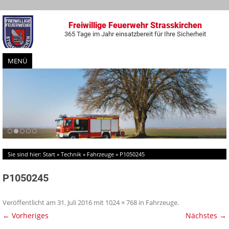
Freiwillige Feuerwehr Strasskirchen
365 Tage im Jahr einsatzbereit für Ihre Sicherheit
MENÜ
Zum
Inhalt
springen
Sie sind hier:
Start
»
Technik
»
Fahrzeuge
»
P1050245
P1050245
Veröffentlicht am
31. Juli 2016
mit
1024 × 768
in
Fahrzeuge
.
← Vorheriges
Nächstes →