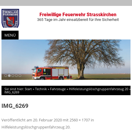
Freiwillige Feuerwehr Strasskirchen
365 Tage im Jahr einsatzbereit für Ihre Sicherheit
MENÜ
Zum
Inhalt
springen
Sie sind hier:
Start
»
Technik
»
Fahrzeuge
»
Hilfeleistungslöschgruppenfahrzeug 20
»
IMG_6269
IMG_6269
Veröffentlicht am
20. Februar 2020
mit
2560 × 1707
in
Hilfeleistungslöschgruppenfahrzeug 20
.