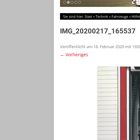
Sie sind hier:
Start
»
Technik
»
Fahrzeuge
»
Hilf
IMG_20200217_165537
Veröffentlicht am
18. Februar 2020
mit
192
← Vorheriges