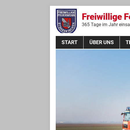
Freiwillige 
365 Tage im Jahr einsat
START
ÜBER UNS
T
Aktive Mannschaft
THL
Führungskräfte
Feuerwehrverein
Jugendgruppe
Absturzsicherungsgruppe
Historie