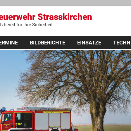
Feuerwehr Strasskirchen
zbereit für Ihre Sicherheit
Zum
ERMINE
BILDBERICHTE
Inhalt
EINSÄTZE
TECHN
springen
 Lehrgang 2020
Fahrzeuge
Ausrüstung
Schutzausrü