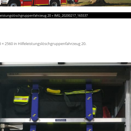
eleistungslöschgruppenfahrzeug 20
»
IMG_20200217_165537
0 × 2560
in
Hilfeleistungslöschgruppenfahrzeug 20
.