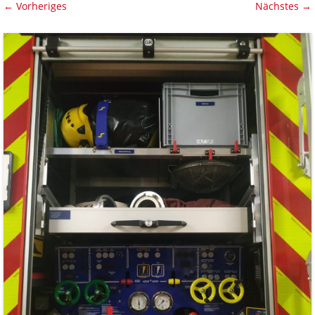
← Vorheriges
Nächstes →