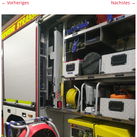
← Vorheriges
Nächstes →