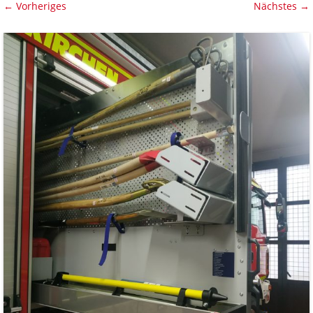
← Vorheriges
Nächstes →