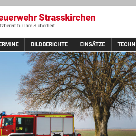
Feuerwehr Strasskirchen
zbereit für Ihre Sicherheit
Zum
ERMINE
BILDBERICHTE
Inhalt
EINSÄTZE
TECHN
springen
 Lehrgang 2020
Fahrzeuge
Ausrüstung
Schutzausrü