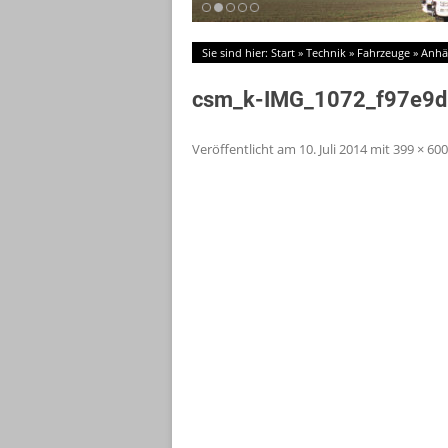
Sie sind hier:
Start
»
Technik
»
Fahrzeuge
»
Anhä
csm_k-IMG_1072_f97e9
Veröffentlicht am
10. Juli 2014
mit
399 × 600