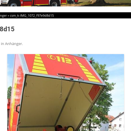
nger
»
csm_k-IMG_1072_f97e9d8d15
d8d15
in
Anhänger
.