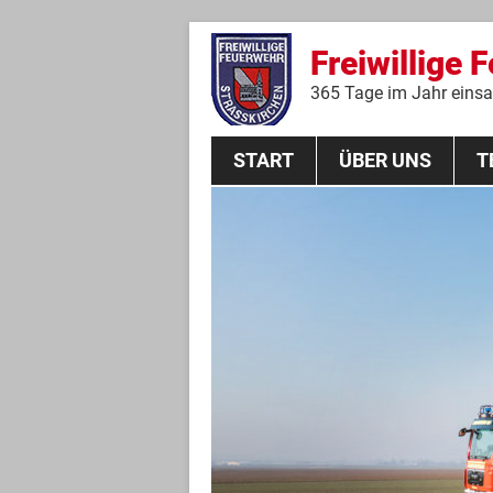
Freiwillige 
365 Tage im Jahr einsat
START
ÜBER UNS
T
Aktive Mannschaft
THL
Führungskräfte
Feuerwehrverein
Jugendgruppe
Absturzsicherungsgruppe
Historie