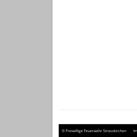
© Freiwillige Feuerwehr Strasskirchen
I