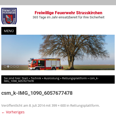
Freiwillige Feuerwehr Strasskirchen
365 Tage im Jahr einsatzbereit für Ihre Sicherheit
MENÜ
Zum
Inhalt
springen
Sie sind hier:
Start
»
Technik
»
Ausrüstung
»
Rettungsplattform
»
csm_k-
IMG_1090_6057677478
csm_k-IMG_1090_6057677478
Veröffentlicht am
8. Juli 2014
mit
399 × 600
in
Rettungsplattform
.
← Vorheriges