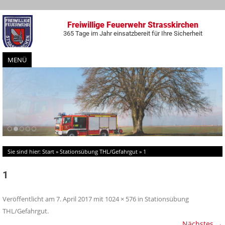
Freiwillige Feuerwehr Strasskirchen
365 Tage im Jahr einsatzbereit für Ihre Sicherheit
MENÜ
Zum
Inhalt
springen
Sie sind hier:
Start
»
Stationsübung THL/Gefahrgut
»
1
1
Veröffentlicht am
7. April 2017
mit
1024 × 576
in
Stationsübung
THL/Gefahrgut
.
Nächstes →