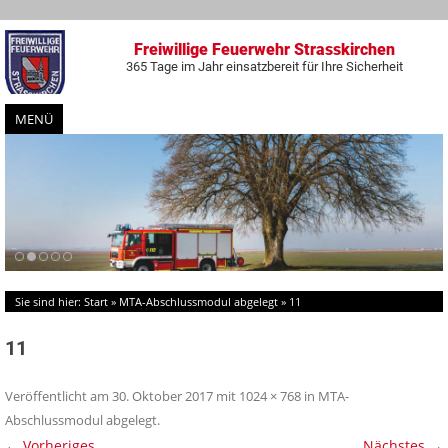
Freiwillige Feuerwehr Strasskirchen
365 Tage im Jahr einsatzbereit für Ihre Sicherheit
MENÜ
Zum
Inhalt
springen
Sie sind hier:
Start
»
MTA-Abschlussmodul abgelegt
»
11
11
Veröffentlicht am
30. Oktober 2017
mit
1024 × 768
in
MTA-
Abschlussmodul abgelegt
.
← Vorheriges
Nächstes →