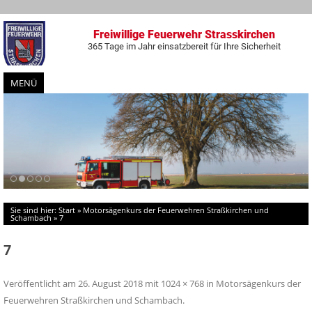
Freiwillige Feuerwehr Strasskirchen
365 Tage im Jahr einsatzbereit für Ihre Sicherheit
MENÜ
Zum
Inhalt
springen
Sie sind hier:
Start
»
Motorsägenkurs der Feuerwehren Straßkirchen und
Schambach
»
7
7
Veröffentlicht am
26. August 2018
mit
1024 × 768
in
Motorsägenkurs der
Feuerwehren Straßkirchen und Schambach
.