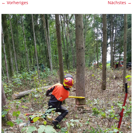
← Vorheriges
Nächstes →