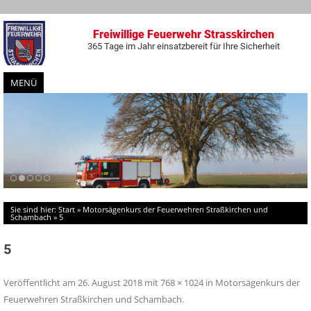
Freiwillige Feuerwehr Strasskirchen
365 Tage im Jahr einsatzbereit für Ihre Sicherheit
MENÜ
Zum
Inhalt
springen
Sie sind hier:
Start
»
Motorsägenkurs der Feuerwehren Straßkirchen und
Schambach
»
5
5
Veröffentlicht am
26. August 2018
mit
768 × 1024
in
Motorsägenkurs der
Feuerwehren Straßkirchen und Schambach
.