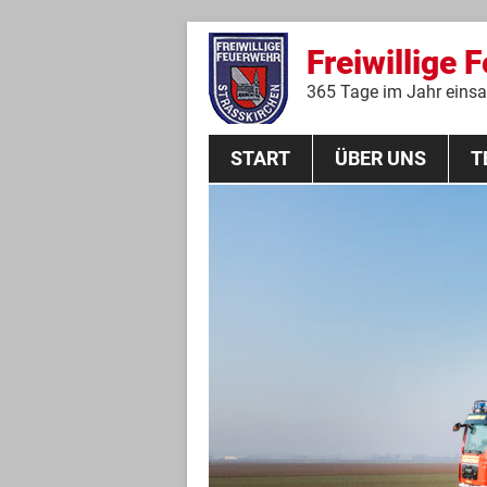
Freiwillige 
365 Tage im Jahr einsat
START
ÜBER UNS
T
Aktive Mannschaft
THL
Führungskräfte
Feuerwehrverein
Jugendgruppe
Absturzsicherungsgruppe
Historie