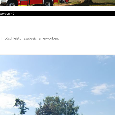
rworben
»
9
in
Löschleistungsabzeichen erworben
.