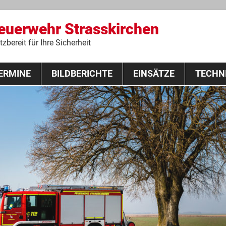
Feuerwehr Strasskirchen
zbereit für Ihre Sicherheit
Zum
ERMINE
BILDBERICHTE
Inhalt
EINSÄTZE
TECHN
springen
 Lehrgang 2020
Fahrzeuge
Ausrüstung
Schutzausrü