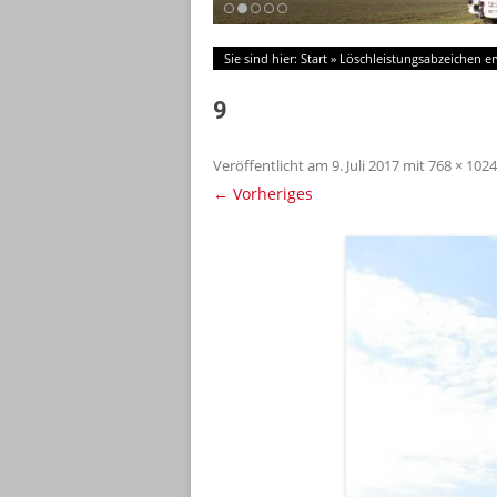
Sie sind hier:
Start
»
Löschleistungsabzeichen e
9
Veröffentlicht am
9. Juli 2017
mit
768 × 1024
← Vorheriges