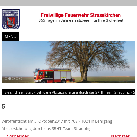
Freiwillige Feuerwehr Strasskirchen
365 Tage im Jahr einsatzbereit für Ihre Sicherheit
MENÜ
Zum
Inhalt
springen
Sie sind hier:
Start
»
Lehrgang Absurzsicherung durch das SRHT-Team Straubing
»
5
5
Veröffentlicht am
5. Oktober 2017
mit
768 × 1024
in
Lehrgang
Absurzsicherung durch das SRHT-Team Straubing
.
← Vorheriges
Nächstes →