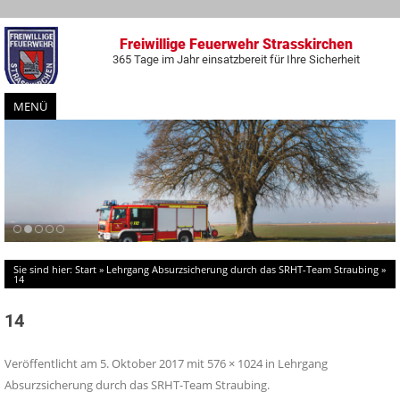
Freiwillige Feuerwehr Strasskirchen
365 Tage im Jahr einsatzbereit für Ihre Sicherheit
MENÜ
Zum
Inhalt
springen
Sie sind hier:
Start
»
Lehrgang Absurzsicherung durch das SRHT-Team Straubing
»
14
14
Veröffentlicht am
5. Oktober 2017
mit
576 × 1024
in
Lehrgang
Absurzsicherung durch das SRHT-Team Straubing
.