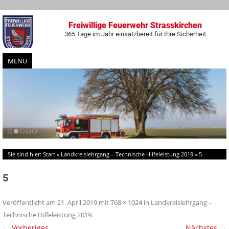
Freiwillige Feuerwehr Strasskirchen
365 Tage im Jahr einsatzbereit für Ihre Sicherheit
MENÜ
Zum
Inhalt
springen
Sie sind hier:
Start
»
Landkreislehrgang – Technische Hilfeleistung 2019
»
5
5
Veröffentlicht am
21. April 2019
mit
768 × 1024
in
Landkreislehrgang –
Technische Hilfeleistung 2019
.
← Vorheriges
Nächstes →