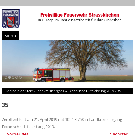
Freiwillige Feuerwehr Strasskirchen
365 Tage im Jahr einsatzbereit für Ihre Sicherheit
MENÜ
Zum
Inhalt
springen
Sie sind hier:
Start
»
Landkreislehrgang – Technische Hilfeleistung 2019
»
35
35
Veröffentlicht am
21. April 2019
mit
1024 × 768
in
Landkreislehrgang –
Technische Hilfeleistung 2019
.
← Vorheriges
Nächstes →