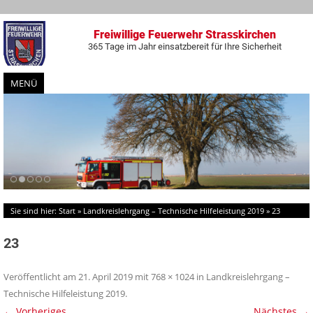
Freiwillige Feuerwehr Strasskirchen
365 Tage im Jahr einsatzbereit für Ihre Sicherheit
MENÜ
Zum
Inhalt
springen
Sie sind hier:
Start
»
Landkreislehrgang – Technische Hilfeleistung 2019
»
23
23
Veröffentlicht am
21. April 2019
mit
768 × 1024
in
Landkreislehrgang –
Technische Hilfeleistung 2019
.
← Vorheriges
Nächstes →