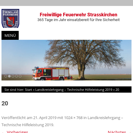
Freiwillige Feuerwehr Strasskirchen
365 Tage im Jahr einsatzbereit für Ihre Sicherheit
MENÜ
Zum
Inhalt
springen
Sie sind hier:
Start
»
Landkreislehrgang – Technische Hilfeleistung 2019
»
20
20
Veröffentlicht am
21. April 2019
mit
1024 × 768
in
Landkreislehrgang –
Technische Hilfeleistung 2019
.
← Vorheriges
Nächstes →