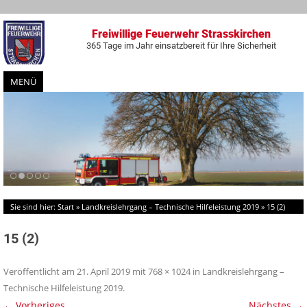
Freiwillige Feuerwehr Strasskirchen
365 Tage im Jahr einsatzbereit für Ihre Sicherheit
MENÜ
Zum
Inhalt
springen
Sie sind hier:
Start
»
Landkreislehrgang – Technische Hilfeleistung 2019
»
15 (2)
15 (2)
Veröffentlicht am
21. April 2019
mit
768 × 1024
in
Landkreislehrgang –
Technische Hilfeleistung 2019
.
← Vorheriges
Nächstes →